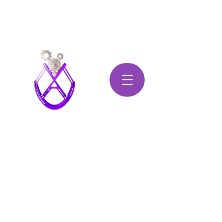
Mécanisme pour Aînés et
Usagers Vulnérables
Assistance immédiate:
514-708-MAUV (6288)
Normalisons le vieillissement
en redonnant sa valeur à l'àge
d'or