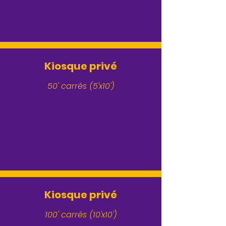
Kiosque privé
50' carrés (5'x10')
Kiosque privé
100' carrés (10'x10')