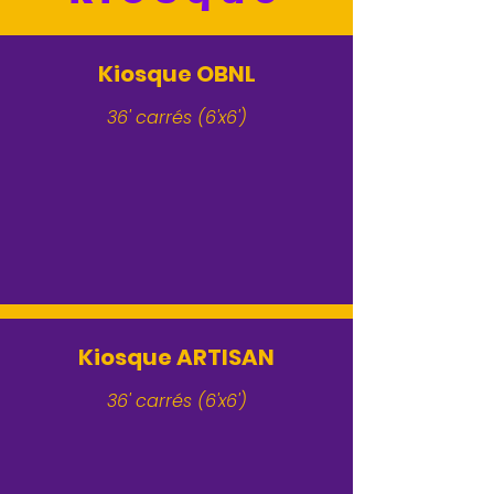
Kiosque OBNL
36' carrés (6'x6')
Kiosque ARTISAN
36' carrés (6'x6')