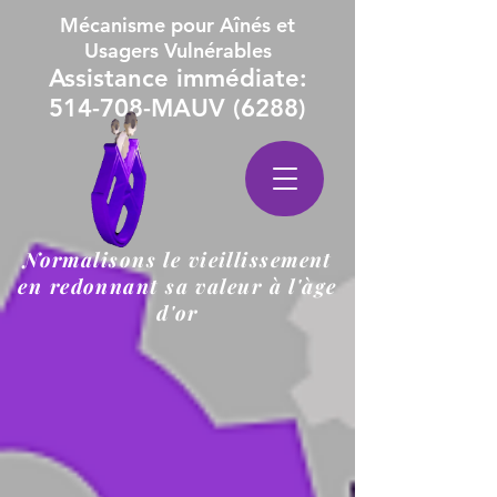
Mécanisme pour Aînés et
Usagers Vulnérables
Assistance immédiate:
514-708-MAUV (6288)
Normalisons le vieillissement
en redonnant sa valeur à l'àge
d'or