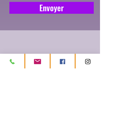
Envoyer
Faites appel à
Notre Équipe!
Elles seront répondre à vos
questions et vous orientez
dans vos recherches et vos
démarches.