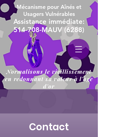
Mécanisme pour Aînés et
Usagers Vulnérables
Assistance immédiate:
514-708-MAUV (6288)
Normalisons le vieillissement
en redonnant sa valeur à l'àge
d'or
Contact