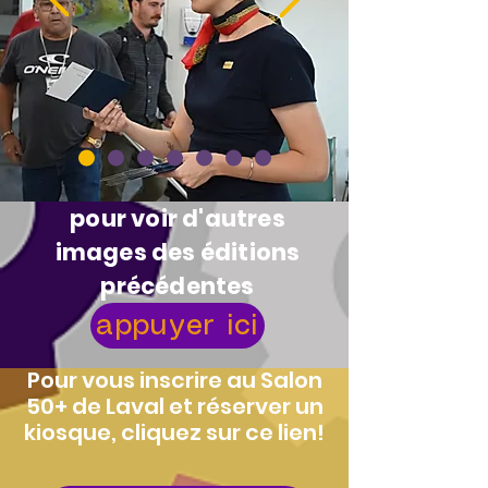
pour voir d'autres
images des éditions
précédentes
appuyer ici
Pour vous inscrire au Salon
50+ de Laval et réserver un
kiosque, cliquez sur ce lien!