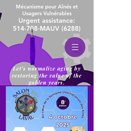
Mécanisme pour Aînés et
Usagers Vulnérables
Urgent assistance:
514-708-MAUV (6288)
Let’s normalize aging by
restoring the value of the
golden years.