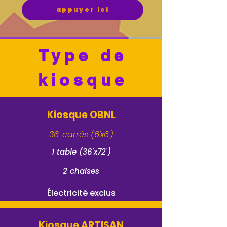
appuyer ici
Type de
kiosque
Kiosque OBNL
36' carrés (6'x6')
1 table (36'x72')
2 chaises
Électricité exclus
Kiosque ARTISAN