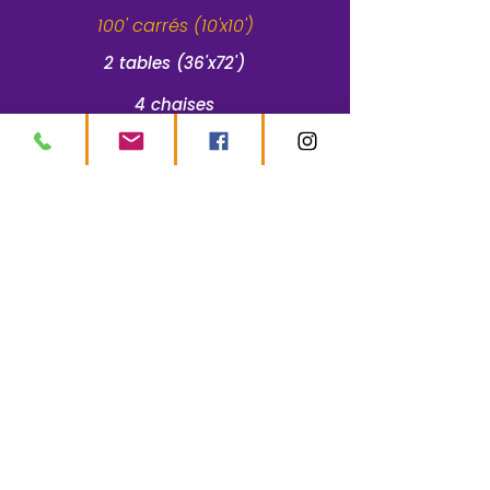
100' carrés (10'x10')
2 tables (36'x72')
4 chaises
Électricité exclue
Soyez informé!
Inscrivez-vous à notre Infolettre pour