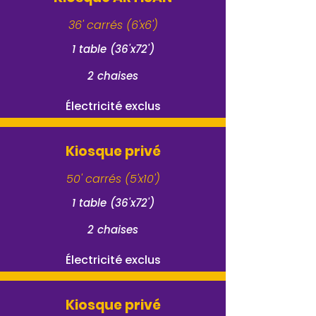
36' carrés (6'x6')
1 table (36'x72')
2 chaises
Électricité exclus
Kiosque privé
50' carrés (5'x10')
1 table (36'x72')
2 chaises
Électricité exclus
Kiosque privé