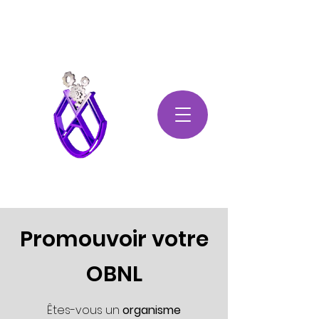
Mécanisme pour Aînés et
Usagers Vulnérables
Assistance immédiate:
514-708-MAUV (6288)
Normalisons le vieillissement
en redonnant sa valeur à l'àge
d'or
Promouvoir votre
OBNL
Êtes-vous un
organisme