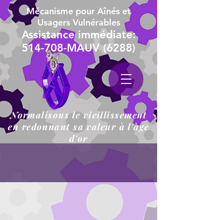
Mécanisme pour Aînés et
Usagers Vulnérables
Assistance immédiate:
514-708-MAUV (6288)
Normalisons le vieillissement
en redonnant sa valeur à l'àge
d'or