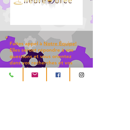
Faites appel à
Notre Équipe!
Elles seront répondre à vos
questions et vous orientez
dans vos recherches et vos
démarches.
Êtes-vous satisfait ?